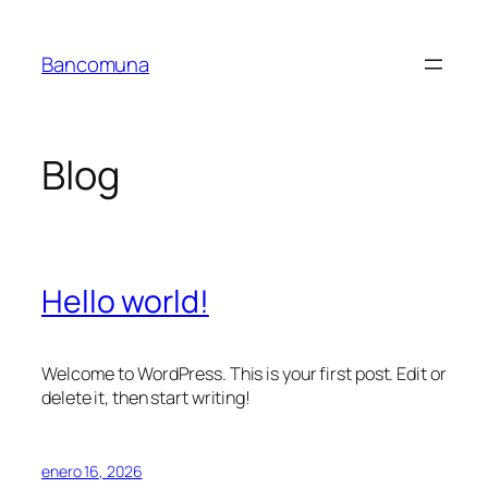
Saltar
al
Bancomuna
contenido
Blog
Hello world!
Welcome to WordPress. This is your first post. Edit or
delete it, then start writing!
enero 16, 2026